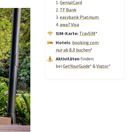
1.
GenialCard
2.
TF Bank
3.
easybank Platinum
4.
awa7 Visa
SIM-Karte:
TravSIM
*
Hotels
:
booking.com
nur ab 8,0 buchen
*
Aktivitäten
finden:
bei
GetYourGuide
* &
Viator
*