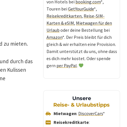
von Hotels bei
booking.com
*,
Touren bei
GetYourGuide
*,
Reisekreditkarten
,
Reise-SIM-
Karten & eSIM
,
Mietwagen für den
Urlaub
oder deine Bestellung bei
Amazon
*. Der Preis bleibt für dich
d zu mieten.
gleich & wir erhalten eine Provision.
Damit unterstützt du uns, ohne dass
es dich mehr kostet. Oder spende
 und durch das
gern
per PayPal
.
nen Kulissen
öne
Unsere
Reise- & Urlaubstipps
Mietwagen
:
DiscoverCars
*
Reisekreditkarte
: