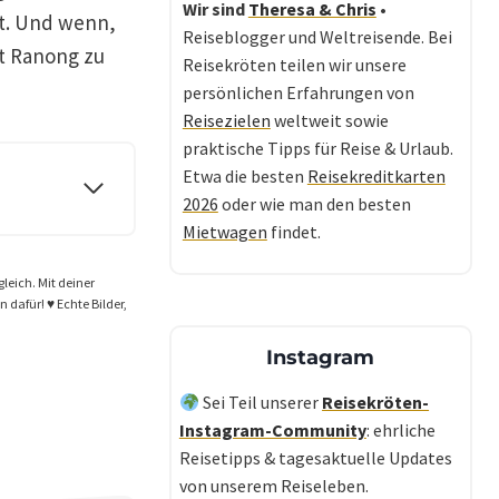
Wir sind
Theresa & Chris
•
t. Und wenn,
Reiseblogger und Weltreisende. Bei
t Ranong zu
Reisekröten teilen wir unsere
persönlichen Erfahrungen von
Reisezielen
weltweit sowie
praktische Tipps für Reise & Urlaub.
Etwa die besten
Reisekreditkarten
2026
oder wie man den besten
Mietwagen
findet.
gleich. Mit deiner
dafür! ♥️ Echte Bilder,
Instagram
Sei Teil unserer
Reisekröten-
Instagram-Community
: ehrliche
Reisetipps & tagesaktuelle Updates
von unserem Reiseleben.