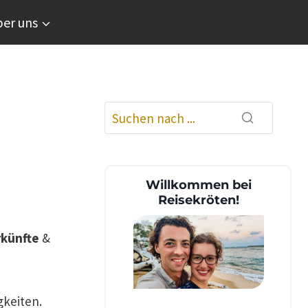
er uns
Willkommen bei
Reisekröten!
künfte
&
keiten.