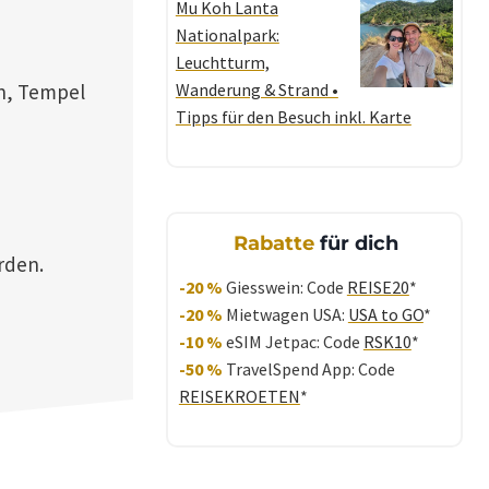
Mu Koh Lanta
Nationalpark:
Leuchtturm,
n, Tempel
Wanderung & Strand •
Tipps für den Besuch inkl. Karte
Rabatte
für dich
rden.
-20 %
Giesswein: Code
REISE20
*
-20 %
Mietwagen USA:
USA to GO
*
-10 %
eSIM Jetpac: Code
RSK10
*
-50 %
TravelSpend App: Code
REISEKROETEN
*