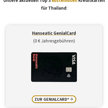
Unsere aktuellen Top 3
kostenlosen
Kreditkarten
für Thailand
:
Hanseatic GenialCard
(0 € Jahresgebühren)
ZUR GENIALCARD*