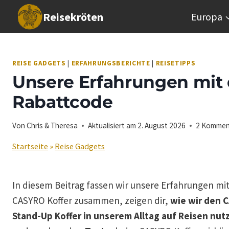
Zum
Reisekröten
Europa
Inhalt
springen
REISE GADGETS
|
ERFAHRUNGSBERICHTE
|
REISETIPPS
Unsere Erfahrungen mit
Rabattcode
Von
Chris & Theresa
Aktualisiert am
2. August 2026
2 Kommen
Startseite
»
Reise Gadgets
In diesem Beitrag fassen wir unsere Erfahrungen mi
CASYRO Koffer zusammen, zeigen dir,
wie wir den 
Stand-Up Koffer in unserem Alltag auf Reisen nut