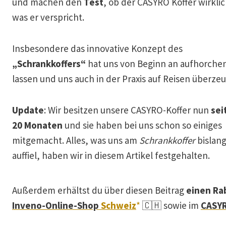
und machen den
Test
, ob der CASYRO Koffer wirklic
was er verspricht.
Insbesondere das innovative Konzept des
„Schrankkoffers“
hat uns von Beginn an aufhorche
lassen und uns auch in der Praxis auf Reisen überzeu
Update
: Wir besitzen unsere CASYRO-Koffer nun
sei
20 Monaten
und sie haben bei uns schon so einiges
mitgemacht. Alles, was uns am
Schrankkoffer
bislan
auffiel, haben wir in diesem Artikel festgehalten.
Außerdem erhältst du über diesen Beitrag
einen Ra
Inveno-Online-Shop
Schweiz
*
🇨🇭 sowie im
CASYR