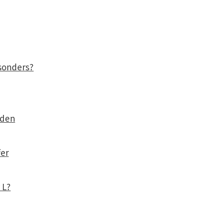
sonders?
eden
er
 L?