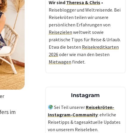
Wir sind
Theresa & Chris
•
Reiseblogger und Weltreisende. Bei
Reisekröten teilen wir unsere
persönlichen Erfahrungen von
Reisezielen
weltweit sowie
praktische Tipps für Reise & Urlaub.
Etwa die besten
Reisekreditkarten
2026
oder wie man den besten
Mietwagen
findet.
Instagram
er
Sei Teil unserer
Reisekröten-
fers im
Instagram-Community
: ehrliche
Reisetipps & tagesaktuelle Updates
von unserem Reiseleben.