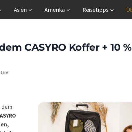
Asien
Amerika
Reisetipps
Üb
 dem CASYRO Koffer + 10 %
tare
t dem
CASYRO
zen,