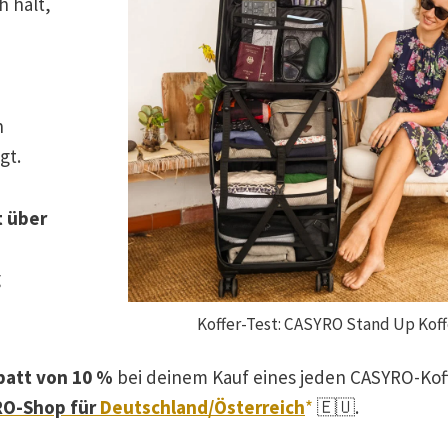
h hält,
n
gt.
t über
g
Koffer-Test: CASYRO Stand Up Koff
batt von 10 %
bei deinem Kauf eines jeden CASYRO-Kof
O-Shop für
Deutschland/Österreich
*
🇪🇺.