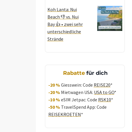
Koh Lanta: Nui
Beach 👎 vs. Nui
Bay 👍 • zwei sehr
unterschiedliche
Strände
Rabatte
für dich
-20 %
Giesswein: Code
REISE20
*
-20 %
Mietwagen USA:
USA to GO
*
-10 %
eSIM Jetpac: Code
RSK10
*
-50 %
TravelSpend App: Code
REISEKROETEN
*