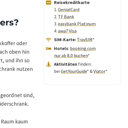
Reisekreditkarte
:
1.
GenialCard
2.
TF Bank
ers?
3.
easybank Platinum
4.
awa7 Visa
SIM-Karte:
TravSIM
*
kkoffer oder
Hotels
:
booking.com
nach oben hin
nur ab 8,0 buchen
*
t, und ihn so
Aktivitäten
finden:
schrank nutzen
bei
GetYourGuide
* &
Viator
*
ngeordnet sind,
eiderschrank.
m Raum kaum