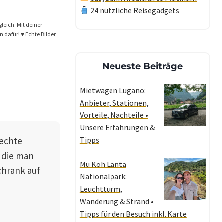
24 nützliche Reisegadgets
gleich. Mit deiner
dafür! ♥️ Echte Bilder,
Neueste Beiträge
Mietwagen Lugano:
Anbieter, Stationen,
Vorteile, Nachteile •
Unsere Erfahrungen &
rechte
Tipps
, die man
Mu Koh Lanta
chrank auf
Nationalpark:
Leuchtturm,
Wanderung & Strand •
Tipps für den Besuch inkl. Karte