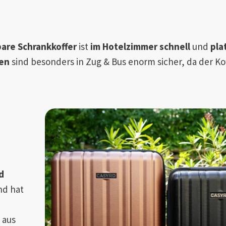
bare Schrankkoffer
ist
im Hotelzimmer
schnell
und
pla
sen
sind besonders in Zug & Bus enorm sicher, da der Kof
d
nd hat
 aus