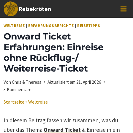
Zum
Reisekröten
Inhalt
springen
WELTREISE
|
ERFAHRUNGSBERICHTE
|
REISETIPPS
Onward Ticket
Erfahrungen: Einreise
ohne Rückflug-/
Weiterreise-Ticket
Von
Chris & Theresa
Aktualisiert am
21. April 2026
3 Kommentare
Startseite
»
Weltreise
In diesem Beitrag fassen wir zusammen, was du
über das Thema
Onward Ticket
& Einreise in ein