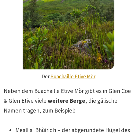
Der
Buachaille Etive Mòr
Neben dem Buachaille Etive Mòr gibt es in Glen Coe
& Glen Etive viele
weitere Berge
, die gälische
Namen tragen, zum Beispiel:
Meall a‘ Bhùiridh – der abgerundete Hügel des