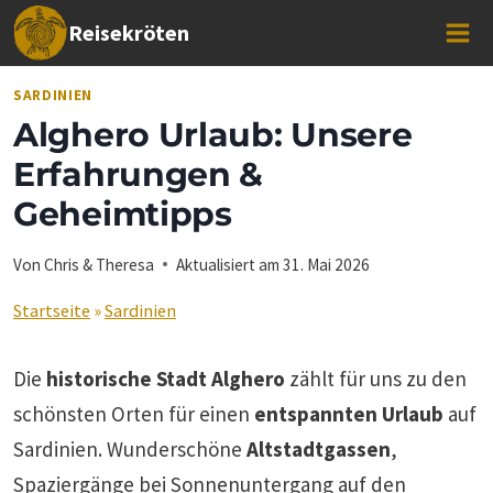
Zum
Reisekröten
Inhalt
springen
SARDINIEN
Alghero Urlaub: Unsere
Erfahrungen &
Geheimtipps
Von
Chris & Theresa
Aktualisiert am
31. Mai 2026
Startseite
»
Sardinien
Die
historische Stadt Alghero
zählt für uns zu den
schönsten Orten für einen
entspannten Urlaub
auf
Sardinien. Wunderschöne
Altstadtgassen
,
Spaziergänge bei Sonnenuntergang auf den