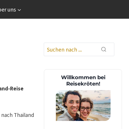
er uns
n
Willkommen bei
Reisekröten!
and-Reise
e nach Thailand