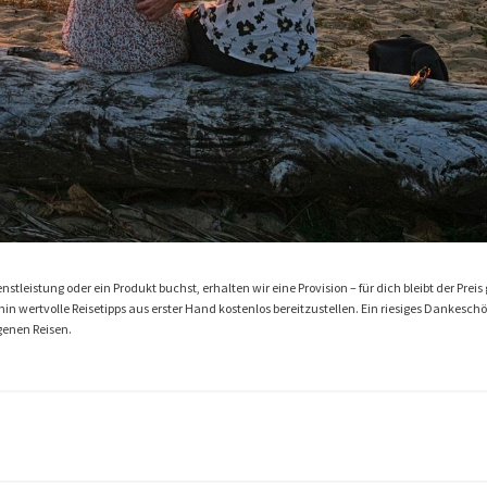
stleistung oder ein Produkt buchst, erhalten wir eine Provision – für dich bleibt der Preis 
n wertvolle Reisetipps aus erster Hand kostenlos bereitzustellen. Ein riesiges Dankeschön 
genen Reisen.