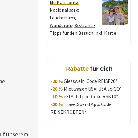
Mu Koh Lanta
Nationalpark:
Leuchtturm,
Wanderung & Strand •
Tipps für den Besuch inkl. Karte
Rabatte
für dich
ine
-20 %
Giesswein: Code
REISE20
*
-20 %
Mietwagen USA:
USA to GO
*
-10 %
eSIM Jetpac: Code
RSK10
*
-50 %
TravelSpend App: Code
REISEKROETEN
*
auf unserem