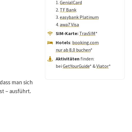
1.
GenialCard
2.
TF Bank
3.
easybank Platinum
4.
awa7 Visa
SIM-Karte:
TravSIM
*
Hotels
:
booking.com
nur ab 8,0 buchen
*
Aktivitäten
finden:
bei
GetYourGuide
* &
Viator
*
 dass man sich
t – ausführt.