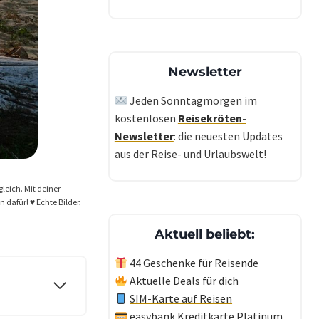
Newsletter
Jeden Sonntagmorgen im
kostenlosen
Reisekröten-
Newsletter
: die neuesten Updates
aus der Reise- und Urlaubswelt!
gleich. Mit deiner
dafür! ♥️ Echte Bilder,
Aktuell beliebt:
44 Geschenke für Reisende
Aktuelle Deals für dich
SIM-Karte auf Reisen
easybank Kreditkarte Platinum