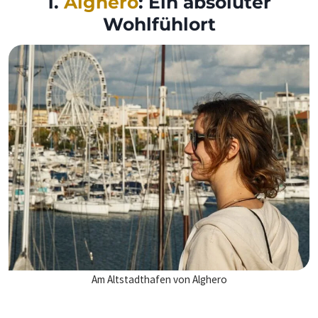
1.
Alghero
: Ein absoluter
Wohlfühlort
Am Altstadthafen von Alghero