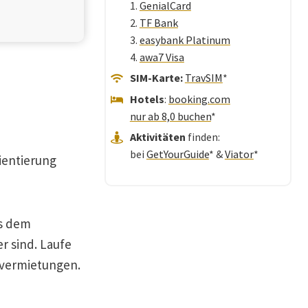
1.
GenialCard
2.
TF Bank
3.
easybank Platinum
4.
awa7 Visa
SIM-Karte:
TravSIM
*
Hotels
:
booking.com
nur ab 8,0 buchen
*
Aktivitäten
finden:
bei
GetYourGuide
* &
Viator
*
ientierung
us dem
r sind. Laufe
ervermietungen.