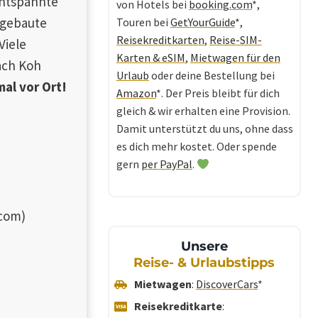
ntspannte
von Hotels bei
booking.com
*,
sgebaute
Touren bei
GetYourGuide
*,
Reisekreditkarten
,
Reise-SIM-
Viele
Karten & eSIM
,
Mietwagen für den
ach Koh
Urlaub
oder deine Bestellung bei
al vor Ort!
Amazon
*. Der Preis bleibt für dich
gleich & wir erhalten eine Provision.
Damit unterstützt du uns, ohne dass
es dich mehr kostet. Oder spende
gern
per PayPal
.
.com)
Unsere
Reise- & Urlaubstipps
Mietwagen
:
DiscoverCars
*
Reisekreditkarte
: