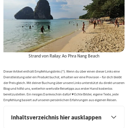
Strand von Railay: Ao Phra Nang Beach
Dieser Artikel enthält Empfehlungslinks (*). Wenn du über einen dieser Links eine
Dienstleistung oder ein Produkt buchst, erhalten wir eine Provision – für dich bleibt
der Preis gleich. Mit deiner Buchung über unsere Links unterstützt du direkt unseren
Blog und hilfst uns, weiterhin wertvolle Reisetipps aus erster Hand kostenlos
bereitzustellen. Ein riesiges Dankeschön dafür! ♥️ Echte Bilder, eigene Texte, jede
Empfehlung basiert auf unseren persönlichen Erfahrungen aus eigenen Reisen.
Inhaltsverzeichnis hier ausklappen