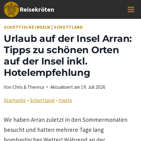
Zum
Reisekröten
Inhalt
springen
SCHOTTISCHE INSELN
|
SCHOTTLAND
Urlaub auf der Insel Arran:
Tipps zu schönen Orten
auf der Insel inkl.
Hotelempfehlung
Von
Chris & Theresa
Aktualisiert am
19. Juli 2026
Startseite
»
Schottland
»
Inseln
Wir haben Arran zuletzt in den Sommermonaten
besucht und hatten mehrere Tage lang
bombastisches Wetter! Während an der