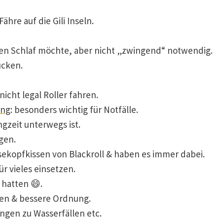
ähre auf die Gili Inseln.
gen Schlaf möchte, aber nicht „zwingend“ notwendig.
ucken.
icht legal Roller fahren.
ung
: besonders wichtig für Notfälle.
ngzeit unterwegs ist.
gen.
sekopfkissen von Blackroll & haben es immer dabei.
ür vieles einsetzen.
e hatten 😄.
ken & bessere Ordnung.
gen zu Wasserfällen etc.