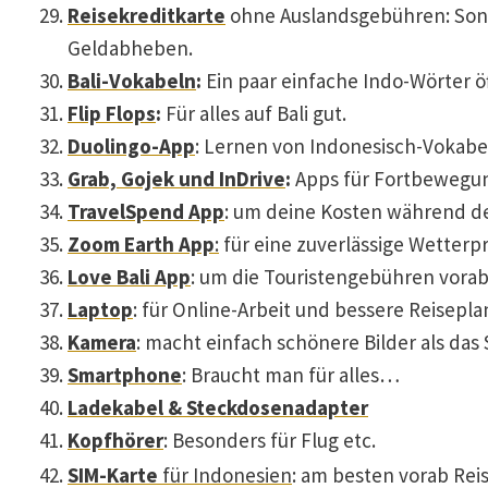
Reisekreditkarte
ohne Auslandsgebühren: Sons
Geldabheben.
Bali-Vokabeln
:
Ein paar einfache Indo-Wörter öf
Flip Flops
:
Für alles auf Bali gut.
Duolingo-App
: Lernen von Indonesisch-Vokabe
Grab, Gojek und InDrive
:
Apps für Fortbewegun
TravelSpend App
: um deine Kosten während dei
Zoom Earth App
:
für eine zuverlässige Wetterp
Love Bali App
: um die Touristengebühren vorab
Laptop
: für Online-Arbeit und bessere Reisep
Kamera
: macht einfach schönere Bilder als da
Smartphone
: Braucht man für alles…
Ladekabel & Steckdosenadapter
Kopfhörer
: Besonders für Flug etc.
SIM-Karte
für Indonesien
: am besten vorab Rei