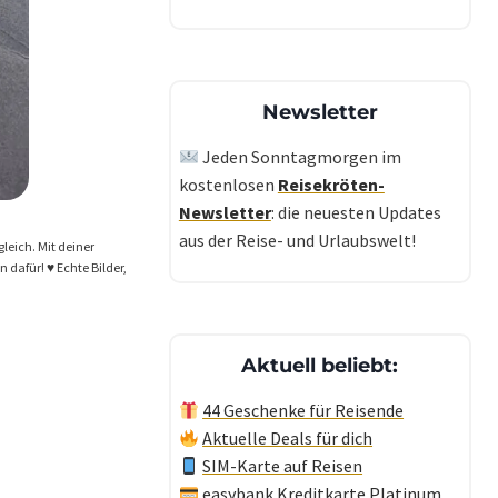
Newsletter
Jeden Sonntagmorgen im
kostenlosen
Reisekröten-
Newsletter
: die neuesten Updates
aus der Reise- und Urlaubswelt!
gleich. Mit deiner
dafür! ♥️ Echte Bilder,
Aktuell beliebt:
44 Geschenke für Reisende
Aktuelle Deals für dich
SIM-Karte auf Reisen
easybank Kreditkarte Platinum