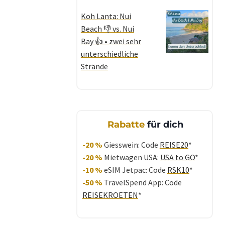
Koh Lanta: Nui
Beach 👎 vs. Nui
Bay 👍 • zwei sehr
unterschiedliche
Strände
Rabatte
für dich
-20 %
Giesswein: Code
REISE20
*
-20 %
Mietwagen USA:
USA to GO
*
-10 %
eSIM Jetpac: Code
RSK10
*
-50 %
TravelSpend App: Code
REISEKROETEN
*