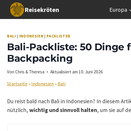
Zum
Reisekröten
Europa
Inhalt
springen
BALI
|
INDONESIEN
|
PACKLISTEN
Bali-Packliste: 50 Dinge f
Backpacking
Von
Chris & Theresa
Aktualisiert am
10. Juni 2026
Startseite
»
Indonesien
»
Bali
Du reist bald nach Bali in Indonesien? In diesem Arti
nützlich,
wichtig und sinnvoll halten
, um sie auf d