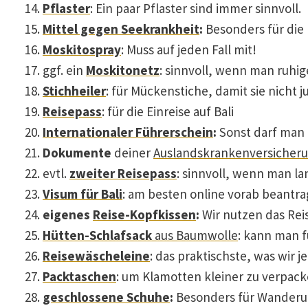
Pflaster
: Ein paar Pflaster sind immer sinnvoll.
Mittel gegen Seekrankheit
:
Besonders für die F
Moskitospray
: Muss auf jeden Fall mit!
ggf. ein
Moskitonetz
: sinnvoll, wenn man ruhi
Stichheiler
: für Mückenstiche, damit sie nicht j
Reisepass
: für die Einreise auf Bali
Internationaler Führerschein
:
Sonst darf man n
Dokumente
deiner
Auslandskrankenversicher
evtl.
zweiter Reisepass
: sinnvoll, wenn man la
Visum für Bali
: am besten online vorab beantra
eigenes
Reise-Kopfkissen
:
Wir nutzen das Rei
Hütten-Schlafsack
aus Baumwolle
: kann man f
Reisewäscheleine
: das praktischste, was wir j
Packtaschen
: um Klamotten kleiner zu verpac
geschlossene Schuhe
:
Besonders für Wanderun