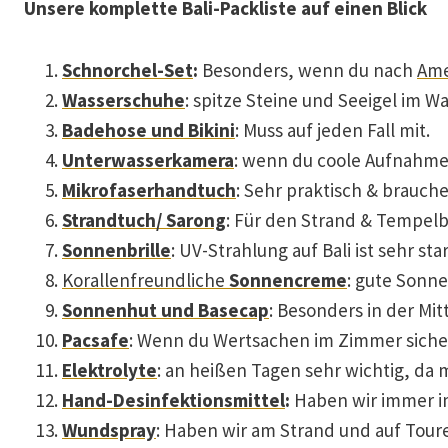
Unsere komplette Bali-Packliste auf einen Blick
Schnorchel-Set
:
Besonders, wenn du nach
Am
Wasserschuhe
: spitze Steine und Seeigel im W
Badehose und Bikini
: Muss auf jeden Fall mit.
Unterwasserkamera
: wenn du coole Aufnahme
Mikrofaserhandtuch
: Sehr praktisch & brauche
Strandtuch/ Sarong
: Für den Strand & Tempel
Sonnenbrille
: UV-Strahlung auf Bali ist sehr sta
Korallenfreundliche
Sonnencreme
: gute Sonn
Sonnenhut und Basecap
: Besonders in der Mit
Pacsafe
: Wenn du Wertsachen im Zimmer siche
Elektrolyte
: an heißen Tagen sehr wichtig, da m
Hand-Desinfektionsmittel
:
Haben wir immer i
Wundspray
: Haben wir am Strand und auf Toure