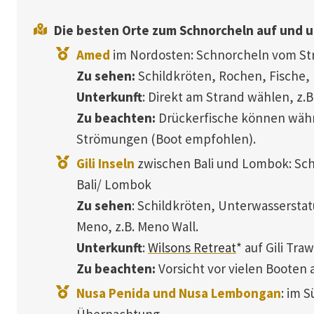
Die besten Orte zum Schnorcheln auf und u
Amed
im Nordosten: Schnorcheln vom Str
Zu sehen:
Schildkröten, Rochen, Fische, 
Unterkunft
: Direkt am Strand wählen, z.B
Zu beachten:
Drückerfische können währe
Strömungen (Boot empfohlen).
Gili Inseln
zwischen Bali und Lombok: Sch
Bali/ Lombok
Zu sehen
: Schildkröten, Unterwasserstatu
Meno, z.B. Meno Wall.
Unterkunft
:
Wilsons Retreat
* auf Gili Tra
Zu beachten:
Vorsicht vor vielen Booten 
Nusa Penida und Nusa Lembongan
: im 
Übernachtung.