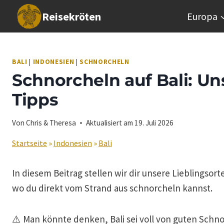
Zum
Reisekröten
Europa
Inhalt
springen
BALI
|
INDONESIEN
|
SCHNORCHELN
Schnorcheln auf Bali: Un
Tipps
Von
Chris & Theresa
Aktualisiert am
19. Juli 2026
Startseite
»
Indonesien
»
Bali
In diesem Beitrag stellen wir dir unsere Lieblingsor
wo du direkt vom Strand aus schnorcheln kannst.
⚠️ Man könnte denken, Bali sei voll von guten Schno