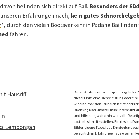
davon befinden sich direkt auf Bali.
Besonders der Süd
r, unseren Erfahrungen nach,
kein gutes Schnorchelgeb
n
*, durch den vielen Bootsverkehr in Padang Bai finden 
med
fahren.
Dieser Artikel enthält Empfehlungslinks (
t Hausriff
dieser Links eine Dienstleistung oder ein
wir eine Provision – für dich bleibt der Prei
Buchung über unsere Links unterstützt du
ln
und hilfst uns, weiterhin wertvolle Reiset
kostenlos bereitzustellen. Ein riesiges Da
usa Lembongan
Bilder, eigene Texte, jede Empfehlung bas
persönlichen Erfahrungen aus eigenen Re