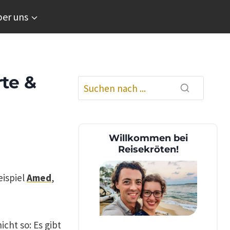
er uns
rte &
Willkommen bei
Reisekröten!
eispiel
Amed
,
cht so: Es gibt