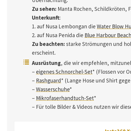
Zu sehen:
Manta Rochen, Schildkröten, Fi
Unterkunft
:
1. auf Nusa Lembongan die
Water Blow Hu
2. auf Nusa Penida die
Blue Harbour Beachf
Zu beachten:
starke Strömungen und hoh
erscheint.
Ausrüstung
, die wir empfehlen, mitzun
–
eigenes Schnorchel-Set
* (Flossen vor O
–
Rashguard
* (Lange Hose und Shirt geg
–
Wasserschuhe
*
–
Mikrofaserhandtuch-Set
*
– Für tolle Bilder & Videos nutzen wir di