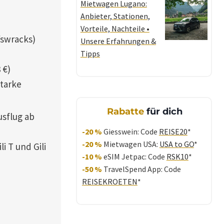
Mietwagen Lugano:
Anbieter, Stationen,
Vorteile, Nachteile •
fswracks)
Unsere Erfahrungen &
Tipps
 €)
starke
Rabatte
für dich
sflug ab
-20 %
Giesswein: Code
REISE20
*
-20 %
Mietwagen USA:
USA to GO
*
i T und Gili
-10 %
eSIM Jetpac: Code
RSK10
*
-50 %
TravelSpend App: Code
REISEKROETEN
*