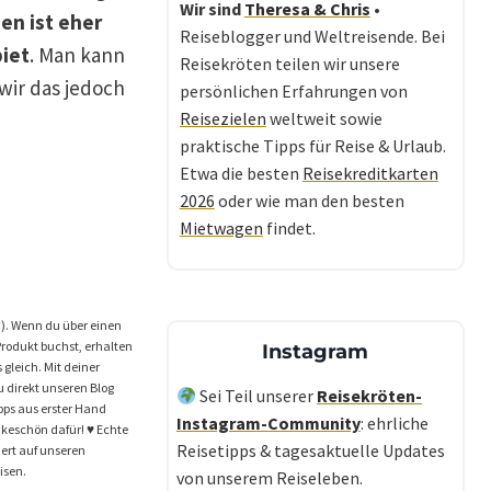
Wir sind
Theresa & Chris
•
en ist eher
Reiseblogger und Weltreisende. Bei
iet
. Man kann
Reisekröten teilen wir unsere
wir das jedoch
persönlichen Erfahrungen von
Reisezielen
weltweit sowie
praktische Tipps für Reise & Urlaub.
Etwa die besten
Reisekreditkarten
2026
oder wie man den besten
Mietwagen
findet.
*). Wenn du über einen
 Produkt buchst, erhalten
Instagram
s gleich. Mit deiner
 direkt unseren Blog
Sei Teil unserer
Reisekröten-
ipps aus erster Hand
Instagram-Community
: ehrliche
nkeschön dafür! ♥️ Echte
Reisetipps & tagesaktuelle Updates
iert auf unseren
isen.
von unserem Reiseleben.