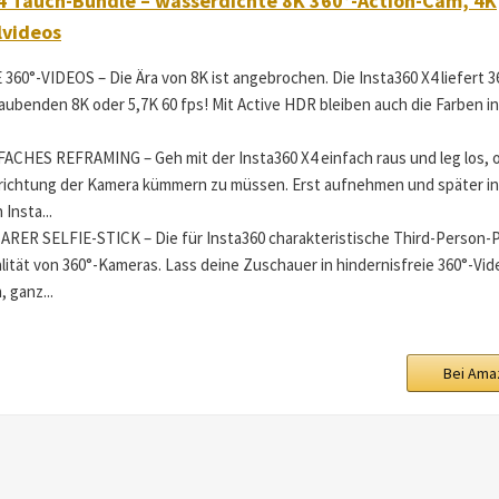
4 Tauch-Bundle – wasserdichte 8K 360°-Action-Cam, 4K
lvideos
360°-VIDEOS – Die Ära von 8K ist angebrochen. Die Insta360 X4 liefert 
aubenden 8K oder 5,7K 60 fps! Mit Active HDR bleiben auch die Farben 
CHES REFRAMING – Geh mit der Insta360 X4 einfach raus und leg los, 
richtung der Kamera kümmern zu müssen. Erst aufnehmen und später in 
Insta...
ER SELFIE-STICK – Die für Insta360 charakteristische Third-Person-P
alität von 360°-Kameras. Lass deine Zuschauer in hindernisfreie 360°-Vi
 ganz...
Bei Ama