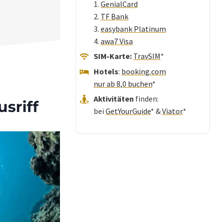
1.
GenialCard
2.
TF Bank
3.
easybank Platinum
4.
awa7 Visa
SIM-Karte:
TravSIM
*
Hotels
:
booking.com
nur ab 8,0 buchen
*
Aktivitäten
finden:
sriff
bei
GetYourGuide
* &
Viator
*