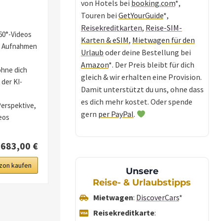
von Hotels bei
booking.com
*,
Touren bei
GetYourGuide
*,
Reisekreditkarten
,
Reise-SIM-
360°-Videos
Karten & eSIM
,
Mietwagen für den
in Aufnahmen
Urlaub
oder deine Bestellung bei
Amazon
*. Der Preis bleibt für dich
ohne dich
gleich & wir erhalten eine Provision.
der KI-
Damit unterstützt du uns, ohne dass
es dich mehr kostet. Oder spende
erspektive,
gern
per PayPal
.
deos
683,00 €
zon kaufen
Unsere
Reise- & Urlaubstipps
Mietwagen
:
DiscoverCars
*
Reisekreditkarte
: