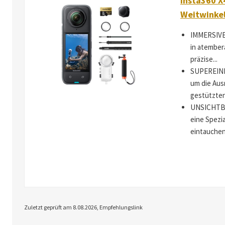
Insta360 X
Weitwinke
IMMERSIVE 
in atember
präzise...
SUPEREINFA
um die Aus
gestützten 
UNSICHTBAR
eine Spezi
eintauchen,
Zuletzt geprüft am 8.08.2026, Empfehlungslink