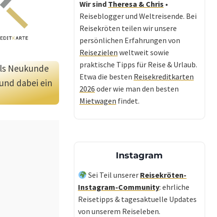
Wir sind
Theresa & Chris
•
Reiseblogger und Weltreisende. Bei
Reisekröten teilen wir unsere
persönlichen Erfahrungen von
Reisezielen
weltweit sowie
praktische Tipps für Reise & Urlaub.
als Neukunde
Etwa die besten
Reisekreditkarten
und dabei ein
2026
oder wie man den besten
Mietwagen
findet.
Instagram
Sei Teil unserer
Reisekröten-
Instagram-Community
: ehrliche
Reisetipps & tagesaktuelle Updates
von unserem Reiseleben.