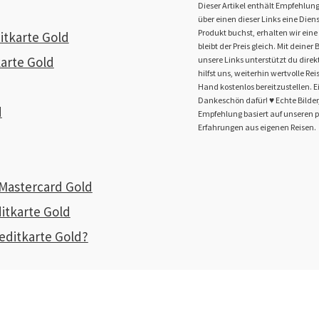
Dieser Artikel enthält Empfehlung
über einen dieser Links eine Diens
Produkt buchst, erhalten wir eine 
itkarte Gold
bleibt der Preis gleich. Mit deine
karte Gold
unsere Links unterstützt du dire
hilfst uns, weiterhin wertvolle Rei
Hand kostenlos bereitzustellen. Ei
Dankeschön dafür! ♥️ Echte Bilder,
d
Empfehlung basiert auf unseren 
Erfahrungen aus eigenen Reisen.
 Mastercard Gold
itkarte Gold
reditkarte Gold?