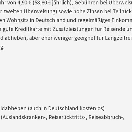
ühr von 4,90 € (58,80 € jährlich), Gebühren bei Überwe
er zweiten Überweisung) sowie hohe Zinsen bei Teilrüc
 einen Wohnsitz in Deutschland und regelmäßiges Einkom
e gute Kreditkarte mit Zusatzleistungen für Reisende u
ld abheben, aber eher weniger geeignet für Langzeitre
g.
ldabheben (auch in Deutschland kostenlos)
(Auslandskranken-, Reiserücktritts-, Reiseabbruch-,