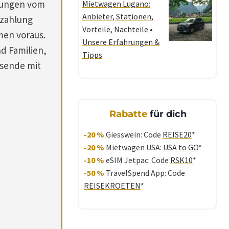
isungen vom
Mietwagen Lugano:
Anbieter, Stationen,
kzahlung
Vorteile, Nachteile •
men voraus.
Unsere Erfahrungen &
nd Familien,
Tipps
isende mit
Rabatte
für dich
-20 %
Giesswein: Code
REISE20
*
-20 %
Mietwagen USA:
USA to GO
*
-10 %
eSIM Jetpac: Code
RSK10
*
-50 %
TravelSpend App: Code
REISEKROETEN
*