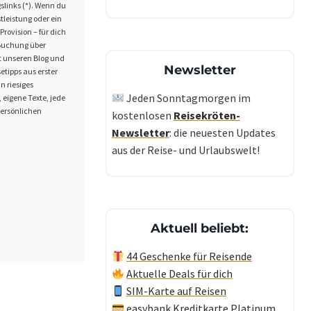
slinks (*). Wenn du
tleistung oder ein
Provision – für dich
r Buchung über
kt unseren Blog und
Newsletter
setipps aus erster
n riesiges
Jeden Sonntagmorgen im
 eigene Texte, jede
persönlichen
kostenlosen
Reisekröten-
Newsletter
: die neuesten Updates
aus der Reise- und Urlaubswelt!
Aktuell beliebt:
44 Geschenke für Reisende
Aktuelle Deals für dich
SIM-Karte auf Reisen
easybank Kreditkarte Platinum