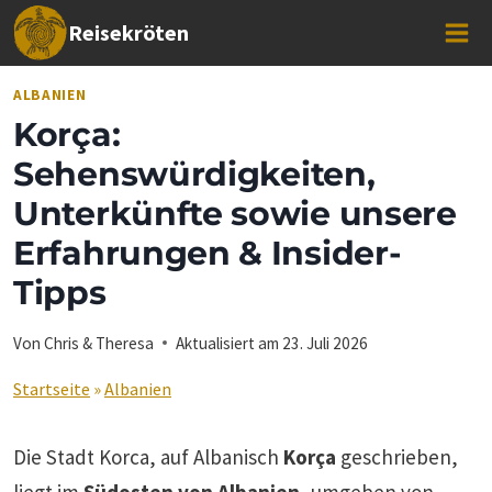
Zum
Reisekröten
Inhalt
springen
ALBANIEN
Korça:
Sehenswürdigkeiten,
Unterkünfte sowie unsere
Erfahrungen & Insider-
Tipps
Von
Chris & Theresa
Aktualisiert am
23. Juli 2026
Startseite
»
Albanien
Die Stadt Korca, auf Albanisch
Korça
geschrieben,
liegt im
Südosten von Albanien
, umgeben von