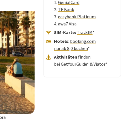
1.
GenialCard
2.
TF Bank
3.
easybank Platinum
4.
awa7 Visa
SIM-Karte:
TravSIM
*
Hotels
:
booking.com
nur ab 8,0 buchen
*
Aktivitäten
finden:
bei
GetYourGuide
* &
Viator
*
lora