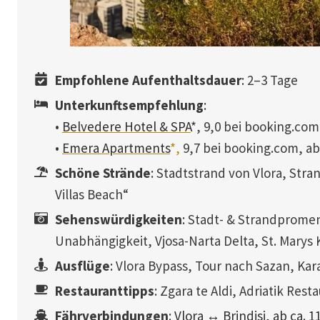
Empfohlene Aufenthaltsdauer
: 2–3 Tage
Unterkunftsempfehlung
:
•
Belvedere Hotel & SPA
*, 9,0 bei booking.com
•
Emera Apartments
*,
9,7 bei booking.com, a
Schöne Strände
: Stadtstrand von Vlora, St
Villas Beach“
Sehenswürdigkeiten
: Stadt- & Strandprom
Unabhängigkeit, Vjosa-Narta Delta, St. Marys 
Ausflüge
: Vlora Bypass, Tour nach Sazan, Kar
Restauranttipps
: Zgara te Aldi, Adriatik Res
Fährverbindungen
:
Vlora ↔ Brindisi, ab ca. 1