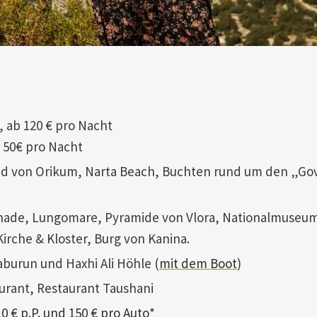
, ab 120 € pro Nacht
b 50€ pro Nacht
rand von Orikum, Narta Beach, Buchten rund um den „G
enade, Lungomare, Pyramide von Vlora, Nationalmuseu
Kirche & Kloster, Burg von Kanina.
aburun und Haxhi Ali Höhle (
mit dem Boot
)
taurant, Restaurant Taushani
10 € p.P. und 150 € pro Auto
*