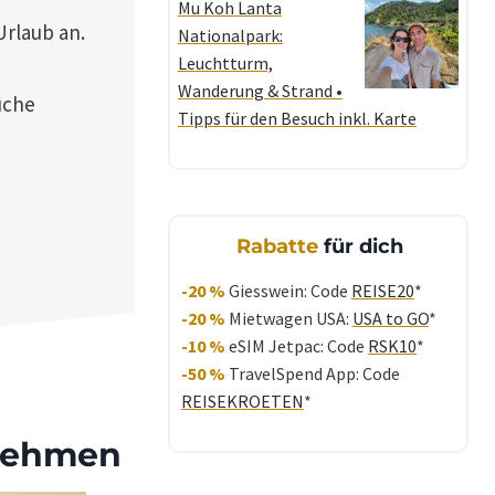
Mu Koh Lanta
Urlaub an.
Nationalpark:
Leuchtturm,
Wanderung & Strand •
uche
Tipps für den Besuch inkl. Karte
Rabatte
für dich
-20 %
Giesswein: Code
REISE20
*
-20 %
Mietwagen USA:
USA to GO
*
-10 %
eSIM Jetpac: Code
RSK10
*
-50 %
TravelSpend App: Code
REISEKROETEN
*
rnehmen