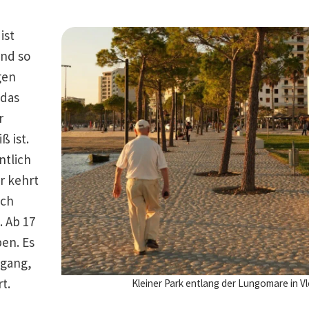
ist
und so
gen
 das
r
ß ist.
ntlich
hr kehrt
och
. Ab 17
ben. Es
rgang,
t.
Kleiner Park entlang der Lungomare in V