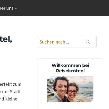
er uns
el,
Willkommen bei
Reisekröten!
perfekt zum
r der Stadt
nd kleine