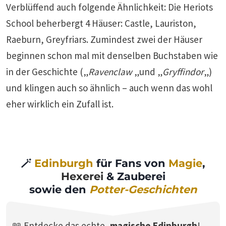
Verblüffend auch folgende Ähnlichkeit: Die Heriots
School beherbergt 4 Häuser: Castle, Lauriston,
Raeburn, Greyfriars. Zumindest zwei der Häuser
beginnen schon mal mit denselben Buchstaben wie
in der Geschichte („
Ravenclaw
„und „
Gryffindor
„)
und klingen auch so ähnlich – auch wenn das wohl
eher wirklich ein Zufall ist.
🪄
Edinburgh
für Fans von
Magie
,
Hexerei
& Zauberei
sowie den
Potter-Geschichten
📖 Entdecke das echte,
magische Edinburgh
!