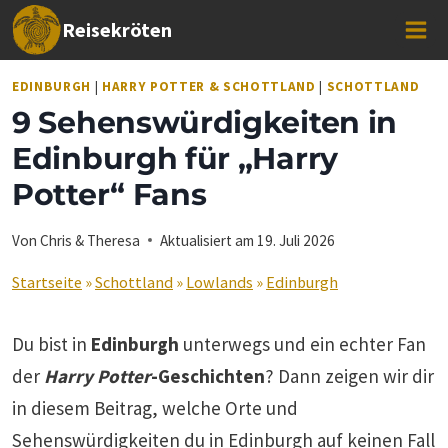
Zum
Reisekröten
Inhalt
springen
EDINBURGH
|
HARRY POTTER & SCHOTTLAND
|
SCHOTTLAND
9 Sehenswürdigkeiten in
Edinburgh für „Harry
Potter“ Fans
Von
Chris & Theresa
Aktualisiert am
19. Juli 2026
Startseite
»
Schottland
»
Lowlands
»
Edinburgh
Du bist in
Edinburgh
unterwegs und ein echter Fan
der
Harry Potter
-Geschichten
? Dann zeigen wir dir
in diesem Beitrag, welche Orte und
Sehenswürdigkeiten du in Edinburgh auf keinen Fall