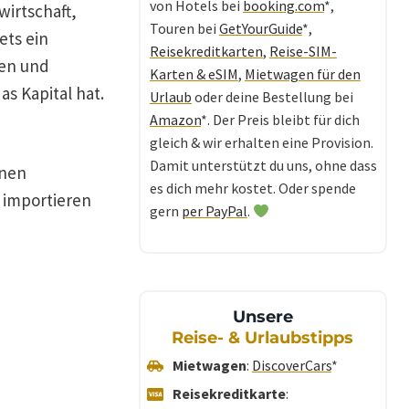
von Hotels bei
booking.com
*,
wirtschaft,
Touren bei
GetYourGuide
*,
ets ein
Reisekreditkarten
,
Reise-SIM-
gen und
Karten & eSIM
,
Mietwagen für den
s Kapital hat.
Urlaub
oder deine Bestellung bei
Amazon
*. Der Preis bleibt für dich
gleich & wir erhalten eine Provision.
Damit unterstützt du uns, ohne dass
inen
es dich mehr kostet. Oder spende
 importieren
gern
per PayPal
.
Unsere
Reise- & Urlaubstipps
Mietwagen
:
DiscoverCars
*
Reisekreditkarte
: