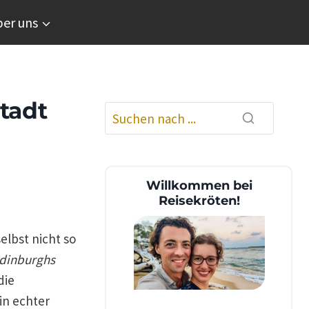
er uns
tadt
Willkommen bei
Reisekröten!
elbst nicht so
 Edinburghs
die
in echter