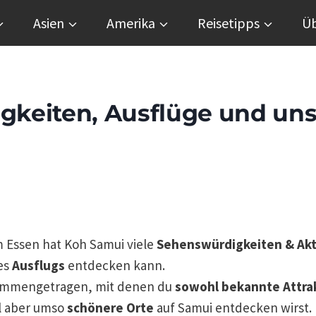
Asien
Amerika
Reisetipps
Üb
gkeiten, Ausflüge und un
Essen hat Koh Samui viele
Sehenswürdigkeiten & Akt
es
Ausflugs
entdecken kann.
sammengetragen, mit denen du
sowohl bekannte Attra
l aber umso
schönere Orte
auf Samui entdecken wirst.