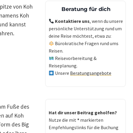
pitze von Koh
Beratung für dich
l namens Koh
Kontaktiere uns
, wenn du unsere
und kannst
persönliche Unterstützung rund um
ahren.
deine Reise möchtest, etwa zu:
Bürokratische Fragen rund ums
Reisen.
Reisevorbereitung &
Reiseplanung.
Unsere
Beratungsangebote
 am Fuße des
Hat dir unser Beitrag geholfen?
en auf Koh
Nutze die mit
*
markierten
form des Big
Empfehlungslinks für die Buchung