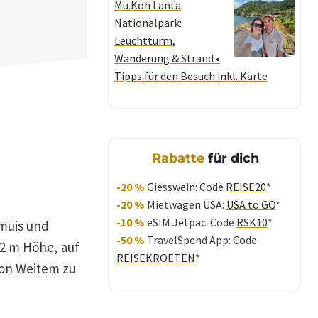
Mu Koh Lanta
Nationalpark:
Leuchtturm,
Wanderung & Strand •
Tipps für den Besuch inkl. Karte
Rabatte
für dich
-20 %
Giesswein: Code
REISE20
*
-20 %
Mietwagen USA:
USA to GO
*
-10 %
eSIM Jetpac: Code
RSK10
*
amuis und
-50 %
TravelSpend App: Code
12 m Höhe, auf
REISEKROETEN
*
von Weitem zu