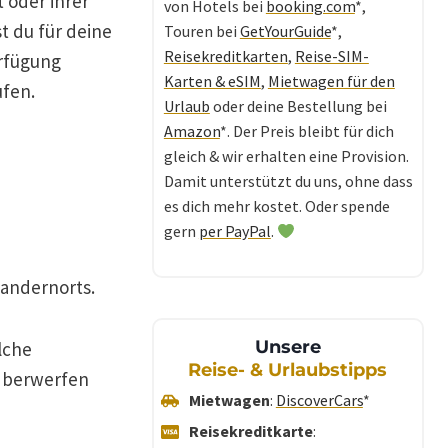
 oder ihrer
von Hotels bei
booking.com
*,
t du für deine
Touren bei
GetYourGuide
*,
Reisekreditkarten
,
Reise-SIM-
erfügung
Karten & eSIM
,
Mietwagen für den
ufen.
Urlaub
oder deine Bestellung bei
Amazon
*. Der Preis bleibt für dich
gleich & wir erhalten eine Provision.
Damit unterstützt du uns, ohne dass
es dich mehr kostet. Oder spende
gern
per PayPal
.
 andernorts.
Unsere
lche
Reise- & Urlaubstipps
 Überwerfen
Mietwagen
:
DiscoverCars
*
Reisekreditkarte
: