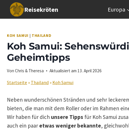
Zum
Reisekröten
Europa
Inhalt
springen
KOH SAMUI
|
THAILAND
Koh Samui: Sehenswürdi
Geheimtipps
Von
Chris & Theresa
Aktualisiert am
13. April 2026
Startseite
»
Thailand
»
Koh Samui
Neben wunderschönen Stränden und sehr leckerem 
bieten, die man mit dem Roller oder im Rahmen ein
Wir haben für dich
unsere Tipps
für Koh Samui zu
auch ein paar
etwas weniger bekannte
, gleichwoh