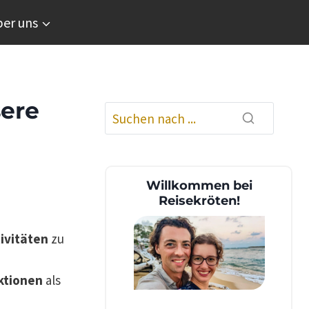
er uns
sere
Willkommen bei
Reisekröten!
ivitäten
zu
ktionen
als