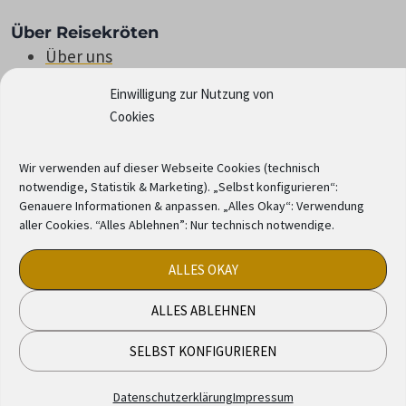
Über Reisekröten
Über uns
Deals & Rabatte
Einwilligung zur Nutzung von
Alle Beiträge
Cookies
Wir verwenden auf dieser Webseite Cookies (technisch
notwendige, Statistik & Marketing). „Selbst konfigurieren“:
Genauere Informationen & anpassen. „Alles Okay“: Verwendung
Impressum
|
Datenschutzerklärung
|
KI-Richtlinie
aller Cookies. “Alles Ablehnen”: Nur technisch notwendige.
© 2021-2026 Reisekröten
Reisekröten ist eine eingetragene Marke.
ALLES OKAY
ALLES ABLEHNEN
Instagram
Facebook
Pinterest
Mastodon
Amazon
SELBST KONFIGURIEREN
Datenschutzerklärung
Impressum