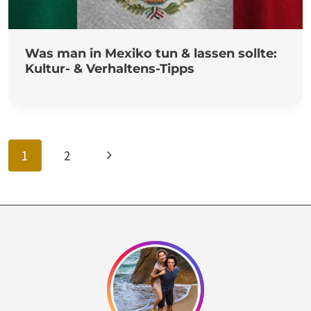
Was man in Mexiko tun & lassen sollte:
Kultur- & Verhaltens-Tipps
Seitennavigation
Nächste
1
2
Seite