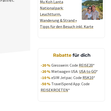
Mu Koh Lanta
Nationalpark:
Leuchtturm,
Wanderung & Strand •
Tipps für den Besuch inkl. Karte
Rabatte
für dich
-20 %
Giesswein: Code
REISE20
*
-20 %
Mietwagen USA:
USA to GO
*
-10 %
eSIM Jetpac: Code
RSK10
*
-50 %
TravelSpend App: Code
REISEKROETEN
*