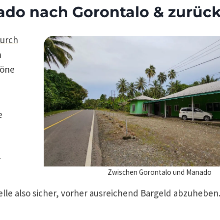
do nach Gorontalo & zurüc
durch
h
höne
e
r
Zwischen Gorontalo und Manado
telle also sicher, vorher ausreichend Bargeld abzuheben