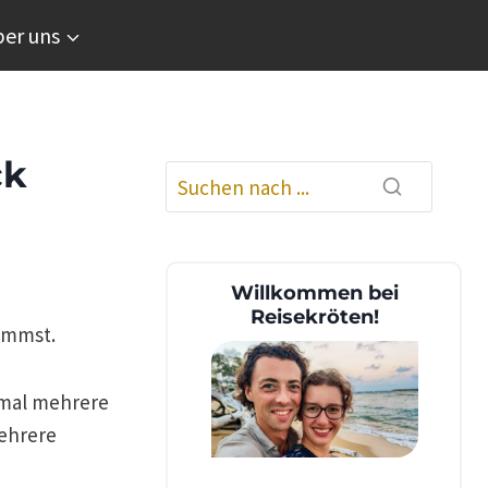
er uns
ck
Willkommen bei
Reisekröten!
mmst.
hmal mehrere
ehrere