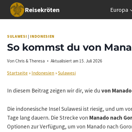
Zum
Reisekröten
Europa
Inhalt
springen
SULAWESI
|
INDONESIEN
So kommst du von Manad
Von
Chris & Theresa
Aktualisiert am
15. Juli 2026
Startseite
»
Indonesien
»
Sulawesi
In diesem Beitrag zeigen wir dir, wie du
von Manado 
Die indonesische Insel Sulawesi ist riesig, und um
Tage lang dauern. Die Strecke von
Manado nach Gor
Optionen zur Verfügung, um von Manado nach Gor