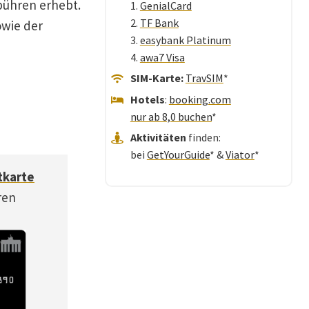
bühren erhebt.
1.
GenialCard
2.
TF Bank
wie der
3.
easybank Platinum
4.
awa7 Visa
SIM-Karte:
TravSIM
*
Hotels
:
booking.com
nur ab 8,0 buchen
*
Aktivitäten
finden:
bei
GetYourGuide
* &
Viator
*
tkarte
ren