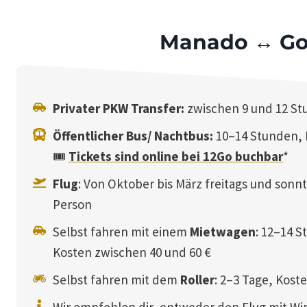
Manado ↔ Gor
Privater PKW Transfer:
zwischen 9 und 12 St
Öffentlicher Bus/ Nachtbus:
10–14 Stunden, 
🎟️
Tickets sind online bei 12Go buchbar
*
Flug
: Von Oktober bis März freitags und sonn
Person
Selbst fahren mit einem
Mietwagen
: 12–14 
Kosten zwischen 40 und 60 €
Selbst fahren mit dem
Roller
: 2–3 Tage, Kost
Wir empfehlen dir, entweder den Flug mit Wi