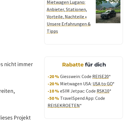
Mietwagen Lugano:
Anbieter, Stationen,
Vorteile, Nachteile •
Unsere Erfahrungen &
Tipps
es nicht immer
Rabatte
für dich
-20 %
Giesswein: Code
REISE20
*
-20 %
Mietwagen USA:
USA to GO
*
reiten,
-10 %
eSIM Jetpac: Code
RSK10
*
-50 %
TravelSpend App: Code
REISEKROETEN
*
dieses Projekt