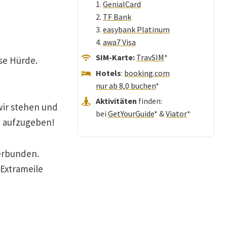
1.
GenialCard
2.
TF Bank
3.
easybank Platinum
4.
awa7 Visa
SIM-Karte:
TravSIM
*
se Hürde.
Hotels
:
booking.com
nur ab 8,0 buchen
*
Aktivitäten
finden:
wir stehen und
bei
GetYourGuide
* &
Viator
*
in aufzugeben!
verbunden.
 Extrameile