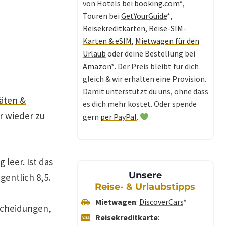
von Hotels bei
booking.com
*,
Touren bei
GetYourGuide
*,
Reisekreditkarten
,
Reise-SIM-
Karten & eSIM
,
Mietwagen für den
Urlaub
oder deine Bestellung bei
Amazon
*. Der Preis bleibt für dich
gleich & wir erhalten eine Provision.
Damit unterstützt du uns, ohne dass
äten &
es dich mehr kostet. Oder spende
r wieder zu
gern
per PayPal
.
 leer. Ist das
Unsere
gentlich 8,5.
Reise- & Urlaubstipps
Mietwagen
:
DiscoverCars
*
tscheidungen,
Reisekreditkarte
: